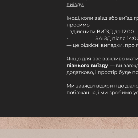
виїзду.
Іноді, коли заїзд або виїзд 
просимо
- здійснити ВИЇЗД до 12:00
- ЗАЇЗД після 14:0
— це рідкісні випадки, про я
Якщо для вас важливо мат
пізнього виїзду
— ви завж
додатково, і простір буде 
Ми завжди відкриті до діал
побажання, і ми зробимо у