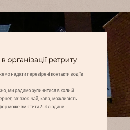
 в
організації
ретриту
емо надати перевірені контакти водіїв
но, ми радимо зупинитися в колибі
тернет, звʼязок, чай, кава, можливість
фер може вмістити 3-4 людини.