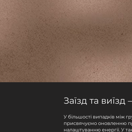
з
потягу
Заїзд та виїзд
У більшості випадків між г
присвячуємо оновленню п
налаштуванню енергії. У так