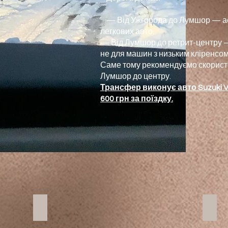
— Від Ужгорода до Лумшор — ас
легкових авто.
— Від Лумшор до ретрит-центру —
не для машин з низьким кліренсом
Саме тому рекомендуємо скорист
Лумшор до центру.
Трансфер виконує авто Suzuki Vi
600 грн за поїздку.
ЛУМШОРИ - 1500грн
РЕТ