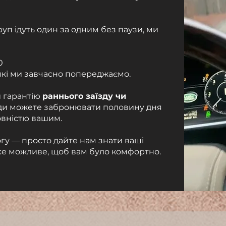
груп ідуть один за одним без паузи, ми
0
кі
ми завчасно попереджаємо.
и гарантію
раннього заїзду чи
ди можете забронювати половину дня
повністю вашим.
огу — просто дайте нам знати ваші
се можливе, щоб вам було комфортно.