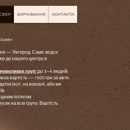
НСФЕР
ХАРЧУВАННЯ
КОНТАКТИ
House»
я — Ужгород. Саме звідси
ер до нашого центру в
о невеликих груп
(до 3–4 людей)
вна вартість — 1500 грн за авто.
ток Bolt, на вокзалі, або ми
їв.
 одним потягом:
усик на всю групу. Вартість