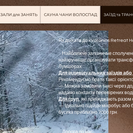
ЗАЛИ для ЗАНЯТЬ
САУНА ЧАНИ ВОЛОСПАД
ЗАЇЗД та ТРА
Як доїхати до «Voronins Retreat 
Найближче залізничне сполученн
найзручніше організувати трансф
Лумшорах.
Для індивідуальних заїздів аб
Рекомендуємо брати таксі: орієнто
— Можна замовити таксі через дода
надамо контакти перевірених воді
Для груп
, які приїжджають разом
— Ідеально підійде мікробус або б
бусика приблизно 7000 грн.
Дорога до нас: