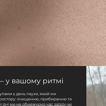
 — у вашому ритмі
рупами є день паузи, який ми
ростору: очищенню, прибиранню та
і дні
ми не обмежуємо час заїзду чи