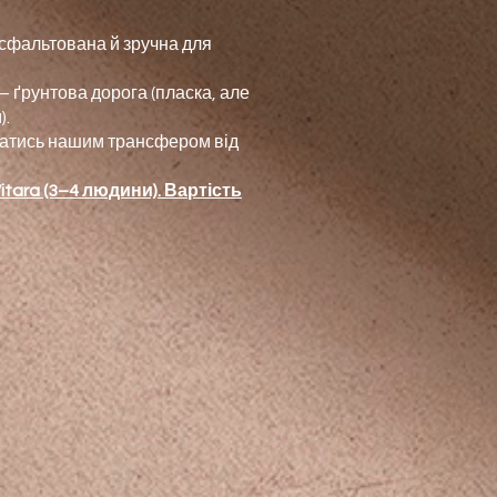
фальтована й зручна для
 ґрунтова дорога (пласка, але
).
атись нашим трансфером від
tara (3–4 людини). Вартість
РИТ ЦЕНТР -600 грн