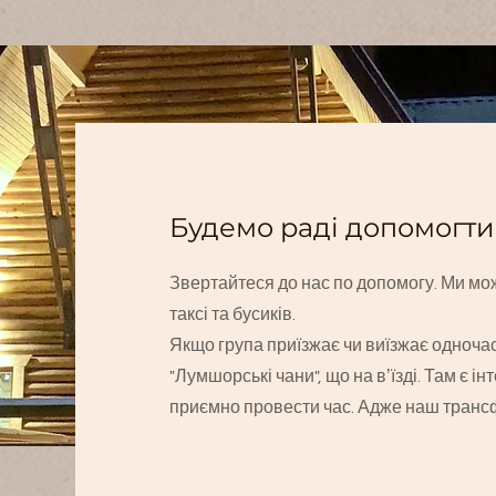
Будемо раді допомогти
Звертайтеся до нас по допомогу. Ми мож
таксі та бусиків.
Якщо група приїзжає чи виїзжає одночас
"Лумшорські чани", що на вʼїзді. Там є ін
приємно провести час. Адже наш транс