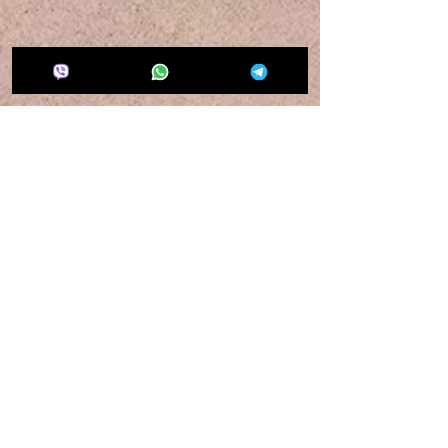
Чани просто неба
У маєтку є 2 чани, розташовані під
відкритим небом понад річкою.
Варто великий чан замовляти гарячим
зі хвоєю, а менший чан розбавляти до
більш теплої
температури з травами.
Таким чином отримувати 3 різних
стани від гарячого, "молочного", та
крижаного відчуття води.
-
Великий чан — для компанії з 4–6
осіб
- Менший чан — для 2–4 осіб