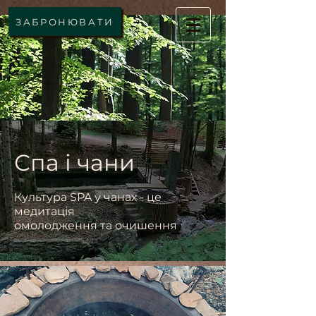
ЗАБРОНЮВАТИ
Спа і чани
Культура SPA у чанах - це
медитація
омолодження та очишення